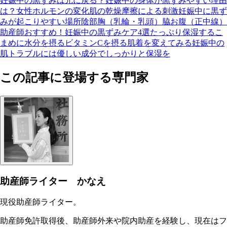
妊娠中の黒ずみは元に戻る？
妊娠中の身体が黒ずみやすい理由
は？
女性ホルモンの変化
肌の乾燥
摩擦による刺激
妊娠中に黒ず
みが起こりやすい場所
陰部
胸（乳輪・乳頭）
脇
お腹（正中線）
助産師おすすめ！妊娠中の黒ずみケア4選
たっぷり保湿する
こ
まめに水分を摂る
ビタミンCを摂る
肌着を変えてみる
妊娠中の
肌トラブルには優しい成分でしっかりと保湿を
この記事に登場する専門家
助産師ライター かなえ
現役助産師ライター。
助産師免許取得後、助産師外来や院内助産を経験し、現在はフ