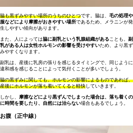
脇も黒ずみやすい場所のうちのひとつ
です。脇は、
毛の処理や
服などにより摩擦がおきやすい場所
であるため、メラニンが発
生しやすい傾向があります。
また、人によっては
脇に副乳という乳腺組織がある
ことも。
副
乳がある人は女性ホルモンの影響を受けやすい
ため、より黒ず
みやすくなります。
副乳は、産後に乳房の張りを感じるタイミングで、同じように
違和感を感じることによって気付くことが多いでしょう。
脇の黒ずみに関しても、ホルモンの影響によるものであれば、
産後にホルモンが落ち着いてくると軽快
していきます。
しかし、
摩擦などにより黒ずんでしまった場合は、落ち着くの
に時間を要したり、自然には治らない
場合もあるでしょう。
お腹（正中線）