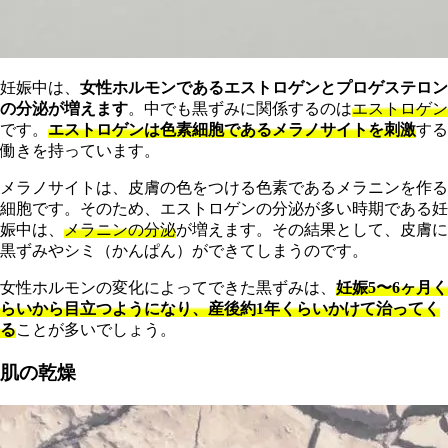
妊娠中は、
女性ホルモンであるエストロゲンとプロゲステロン
の分泌が増えます
。中でも黒ずみに関係するのは
エストロゲン
です。
エストロゲンは色素細胞であるメラノサイトを刺激
する
働きを持っています。
メラノサイトは、皮膚の色をつける色素であるメラニンを作る
細胞です。そのため、エストロゲンの分泌が多い時期である妊
娠中は、
メラニンの分泌
が増えます。その結果として、皮膚に
黒ずみやシミ（かんぱん）ができてしまうのです。
女性ホルモンの変化によってできた黒ずみは、
妊娠5〜6ヶ月く
らいから目立つようになり、産後約1年くらいかけて治ってく
る
ことが多いでしょう。
肌の乾燥