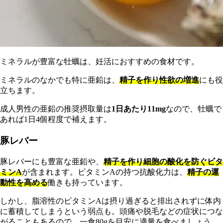
ミネラルが豊富な牡蠣は、妊活におすすめの食材です。
ミネラルのなかでも特に亜鉛は、
精子を作り性欲の増進
にも役
立ちます。
成人男性の亜鉛の推奨摂取量は
1日あたり11mg
なので、牡蠣で
あれば1日4個程度で補えます。
豚レバー
豚レバーにも豊富な亜鉛や、
精子を作り細胞の酸化を防ぐビタ
ミンA
が含まれます。ビタミンAの持つ抗酸化力は、
精子の運
動性を高める
働きも持っています。
しかし、脂溶性のビタミンAは摂り過ぎると排出されずに体内
に蓄積してしまうという弱点も。頭痛や脱毛などの症状につな
がることもあるので、一食80gを目安に適量を食べましょう。