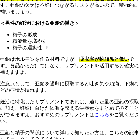
す。亜鉛の欠乏は不妊につながるリスクが高いので、積極的に
補いましょう。
＜男性の妊活における亜鉛の働き＞
精子の形成
精液量を増やす
精子の運動性UP
亜鉛はホルモンを作る材料ですが、
吸収率が約30％と低い
で
す。食品からだけではなく、サプリメントを活用すると確実に
補えますよ。
注意点として、亜鉛を過剰に摂取すると吐き気や頭痛、下痢な
どの症状が現れます。
妊活に特化したサプリメントであれば、適した量の亜鉛の摂取
に加え、妊娠に向けた体調を整える栄養素をまとめて摂ること
ができますよ。おすすめのサプリメントは
こちら
をご覧くださ
い。
亜鉛と精子の関係について詳しく知りたい方は、こちらの記事