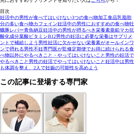
先におすすめサプリメントを知りたい人は
こちら
から！
目次
妊活中の男性が食べてはいけない3つの食べ物
加工食品
乳脂肪
分の多い食べ物
カフェイン
妊活中の男性におすすめの食べ物
牡
蠣
豚レバー
青魚
納豆
妊活中の男性が摂るべき栄養素
亜鉛
マカ
抗
酸化成分
葉酸
ビタミンB12
男性の妊活に必要な栄養はサプリメ
ントで補給しよう
男性妊活に欠かせない栄養素がオールインワ
ンで摂れる
男性不妊専門医が監修
定期便でお得に続けられる
食
べ物以外にやるべきこと・やってはいけないこと
男性の妊活で
やるべきこと
男性の妊活でやってはいけないこと
妊活中は男性
も体調を整え、2人で妊娠の可能性を高めよう
この記事に登場する専門家