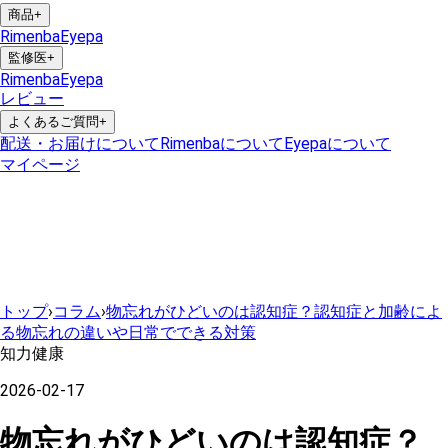
商品
+
Rimenba
Eyepa
監修医
+
Rimenba
Eyepa
レビュー
よくあるご質問
+
配送・お届けについて
Rimenbaについて
Eyepaについて
マイページ
トップ
›
コラム
›
物忘れがひどいのは認知症？認知症と加齢によ
る物忘れの違いや日常でできる対策
知力健康
2026-02-17
物忘れがひどいのは認知症？