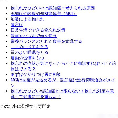
物忘れがひどいのは認知症？考えられる原因
認知症や軽度認知機能障害（MCI）
加齢による物忘れ
健忘症
日常生活でできる物忘れ対策
読書やパズルで頭を使う
栄養バランスのとれた食事を意識する
こまめにメモをとる
質のよい睡眠をとる
運動の習慣をもつ
物忘れの症状が気になったらどこに相談すればいい？治
療はできる？
まずはかかりつけ医に相談
MCIは回復が見込めるが、認知症は進行抑制治療がメイ
ン
物忘れがひどい=認知症とは限らない！物忘れ対策を意
識して健康に年を重ねよう
この記事に登場する専門家