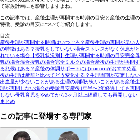
て家族計画にも影響しますよね。
この記事では、産後生理が再開する時期の目安と産後の生理の
特徴、受診の目安についてご紹介します。
目次
産後生理が再開する時期はいつごろ？
産後生理の再開が早い人
の特徴はある？
授乳をしていない場合
ストレスがなく休息がと
れている場合
【授乳状況別】生理が再開する時期の目安
完全母
乳の場合
混合授乳の場合
完全ミルクの場合
産後の生理が再開す
る兆候はある？
産後の体調サポートにはmamacoがおすすめ
産
後の生理は産前と比べてどう変化する？
生理周期が安定しない
出血量が少ないことがある
生理の期間が短いことがある
産後生
理が再開しない場合の受診目安
産後1年半〜2年経過しても再開
しない
母乳育児をやめてから3ヶ月以上経過しても再開しない
まとめ
この記事に登場する専門家