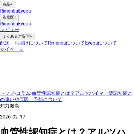
商品
+
Rimenba
Eyepa
監修医
+
Rimenba
Eyepa
レビュー
よくあるご質問
+
配送・お届けについて
Rimenbaについて
Eyepaについて
マイページ
トップ
›
コラム
›
血管性認知症とは？アルツハイマー型認知症と
の違いや原因、予防について
知力健康
2026-02-17
血管性認知症とは？アルツハ