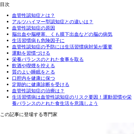
目次
血管性認知症とは？
アルツハイマー型認知症との違いは？
血管性認知症の原因
脳出血や脳梗塞、くも膜下出血などの脳の病気
生活習慣病も危険因子に
血管性認知症の予防には生活習慣病対策が重要
運動を習慣づける
栄養バランスのとれた食事を取る
飲酒や喫煙を控える
質のよい睡眠をとる
口腔内を健康に保つ
定期的に健康診断を受ける
血管性認知症の治療は？
生活習慣病は血管性認知症のリスク要因！運動習慣や栄
養バランスのとれた食生活を意識しよう
この記事に登場する専門家