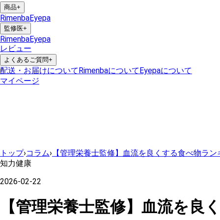
商品
+
Rimenba
Eyepa
監修医
+
Rimenba
Eyepa
レビュー
よくあるご質問
+
配送・お届けについて
Rimenbaについて
Eyepaについて
マイページ
トップ
›
コラム
›
【管理栄養士監修】血流を良くする食べ物ラン
知力健康
2026-02-22
【管理栄養士監修】血流を良