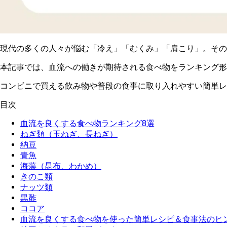
現代の多くの人々が悩む「冷え」「むくみ」「肩こり」。その
本記事では、血流への働きが期待される食べ物をランキング形
コンビニで買える飲み物や普段の食事に取り入れやすい簡単レ
目次
血流を良くする食べ物ランキング8選
ねぎ類（玉ねぎ、長ねぎ）
納豆
青魚
海藻（昆布、わかめ）
きのこ類
ナッツ類
黒酢
ココア
血流を良くする食べ物を使った簡単レシピ＆食事法のヒ