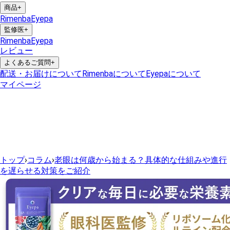
商品
+
Rimenba
Eyepa
監修医
+
Rimenba
Eyepa
レビュー
よくあるご質問
+
配送・お届けについて
Rimenbaについて
Eyepaについて
マイページ
トップ
›
コラム
›
老眼は何歳から始まる？具体的な仕組みや進行
を遅らせる対策をご紹介