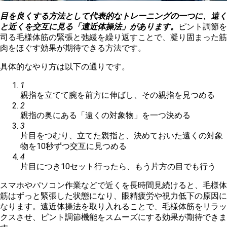
目を良くする方法として代表的なトレーニングの一つに、遠く
と近くを交互に見る「遠近体操法」があります。
ピント調節を
司る毛様体筋の緊張と弛緩を繰り返すことで、凝り固まった筋
肉をほぐす効果が期待できる方法です。
具体的なやり方は以下の通りです。
1
親指を立てて腕を前方に伸ばし、その親指を見つめる
2
親指の奥にある「遠くの対象物」を一つ決める
3
片目をつむり、立てた親指と、決めておいた遠くの対象
物を10秒ずつ交互に見つめる
4
片目につき10セット行ったら、もう片方の目でも行う
スマホやパソコン作業などで近くを長時間見続けると、毛様体
筋はずっと緊張した状態になり、眼精疲労や視力低下の原因に
なります。遠近体操法を取り入れることで、毛様体筋をリラッ
クスさせ、ピント調節機能をスムーズにする効果が期待できま