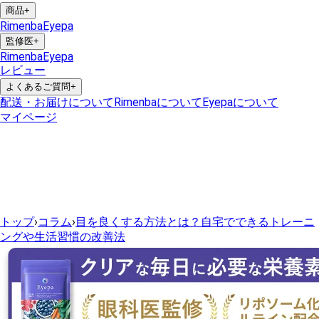
商品
+
Rimenba
Eyepa
監修医
+
Rimenba
Eyepa
レビュー
よくあるご質問
+
配送・お届けについて
Rimenbaについて
Eyepaについて
マイページ
トップ
›
コラム
›
目を良くする方法とは？自宅でできるトレーニ
ングや生活習慣の改善法