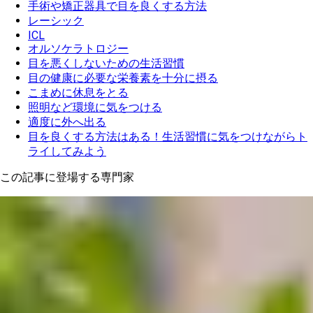
手術や矯正器具で目を良くする方法
レーシック
ICL
オルソケラトロジー
目を悪くしないための生活習慣
目の健康に必要な栄養素を十分に摂る
こまめに休息をとる
照明など環境に気をつける
適度に外へ出る
目を良くする方法はある！生活習慣に気をつけながらト
ライしてみよう
この記事に登場する専門家