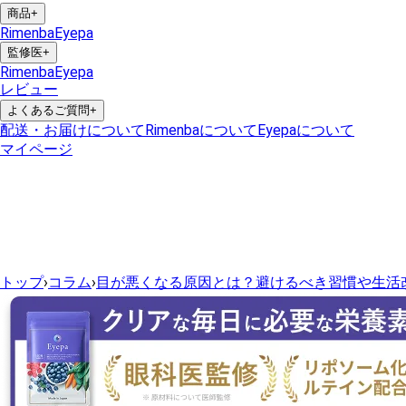
商品
+
Rimenba
Eyepa
監修医
+
Rimenba
Eyepa
レビュー
よくあるご質問
+
配送・お届けについて
Rimenbaについて
Eyepaについて
マイページ
トップ
›
コラム
›
目が悪くなる原因とは？避けるべき習慣や生活