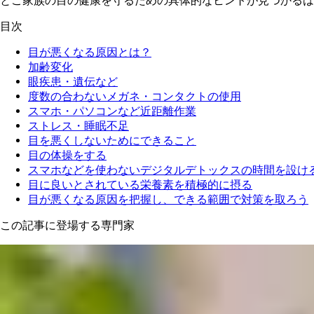
とご家族の目の健康を守るための具体的なヒントが見つかるは
目次
目が悪くなる原因とは？
加齢変化
眼疾患・遺伝など
度数の合わないメガネ・コンタクトの使用
スマホ・パソコンなど近距離作業
ストレス・睡眠不足
目を悪くしないためにできること
目の体操をする
スマホなどを使わないデジタルデトックスの時間を設け
目に良いとされている栄養素を積極的に摂る
目が悪くなる原因を把握し、できる範囲で対策を取ろう
この記事に登場する専門家