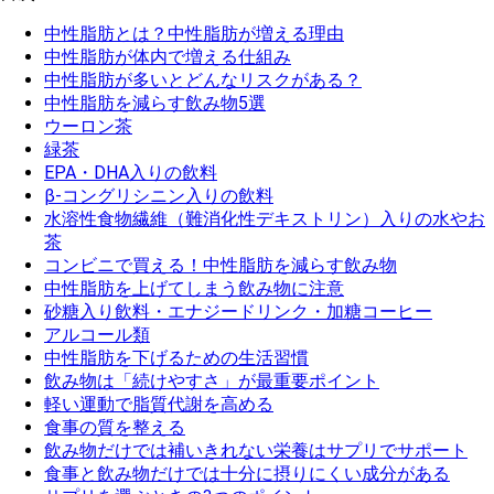
中性脂肪とは？中性脂肪が増える理由
中性脂肪が体内で増える仕組み
中性脂肪が多いとどんなリスクがある？
中性脂肪を減らす飲み物5選
ウーロン茶
緑茶
EPA・DHA入りの飲料
β-コングリシニン入りの飲料
水溶性食物繊維（難消化性デキストリン）入りの水やお
茶
コンビニで買える！中性脂肪を減らす飲み物
中性脂肪を上げてしまう飲み物に注意
砂糖入り飲料・エナジードリンク・加糖コーヒー
アルコール類
中性脂肪を下げるための生活習慣
飲み物は「続けやすさ」が最重要ポイント
軽い運動で脂質代謝を高める
食事の質を整える
飲み物だけでは補いきれない栄養はサプリでサポート
食事と飲み物だけでは十分に摂りにくい成分がある