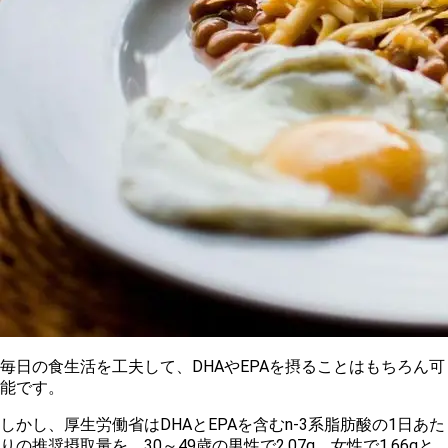
毎日の食生活を工夫して、DHAやEPAを摂ることはもちろん可
能です。
しかし、厚生労働省はDHAとEPAを含むn-3系脂肪酸の1日あた
りの推奨摂取量を、30～49歳の男性で2.07g、女性で1.66gと