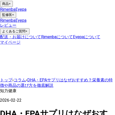
商品
+
Rimenba
Eyepa
監修医
+
Rimenba
Eyepa
レビュー
よくあるご質問
+
配送・お届けについて
Rimenbaについて
Eyepaについて
マイページ
トップ
›
コラム
›
DHA・EPAサプリはなぜおすすめ？栄養素の特
徴や商品の選び方を徹底解説
知力健康
2026-02-22
DHA・EPAサプリはなぜおす