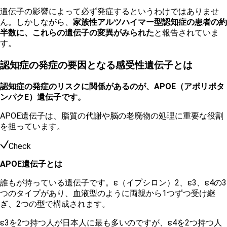
遺伝子の影響によって必ず発症するというわけではありませ
ん。しかしながら、
家族性アルツハイマー型認知症の患者の約
半数に、これらの遺伝子の変異がみられた
と報告されていま
す。
認知症の発症の要因となる感受性遺伝子とは
認知症の発症のリスクに関係があるのが、APOE（アポリポタ
ンパクE）遺伝子です。
APOE遺伝子は、脂質の代謝や脳の老廃物の処理に重要な役割
を担っています。
Check
APOE遺伝子とは
誰もが持っている遺伝子です。ε（イプシロン）2、ε3、ε4の3
つのタイプがあり、血液型のように両親から1つずつ受け継
ぎ、2つの型で構成されます。
ε3を2つ持つ人が日本人に最も多いのですが、ε4を2つ持つ人