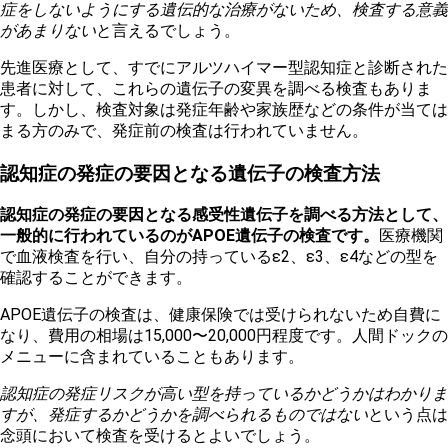
症をしないようにする遺伝的な治療がないため、検査する意義
があまりない
と言えるでしょう。
先進医療として、すでにアルツハイマー型認知症と診断された
患者に対して、これらの遺伝子の変異を調べる検査もありま
す。しかし、検査対象は発症年齢や家族歴などの条件が当ては
まる方のみで、発症前の検査は行われていません。
認知症の発症の要因となる遺伝子の検査方法
認知症の発症の要因となる感受性遺伝子を調べる方法として、
一般的に行われているのがAPOE遺伝子の検査です。
医療機関
で血液検査を行い、自分の持っているε2、ε3、ε4などの型を
確認することができます。
APOE遺伝子の検査は、健康保険では受けられないため自費に
なり、費用の相場は15,000〜20,000円程度です。人間ドックの
メニューに含まれていることもあります。
認知症の発症リスクが高い型を持っているかどうかはわかりま
すが、発症するかどうかを調べられるものではない
という点は
念頭において検査を受けるとよいでしょう。