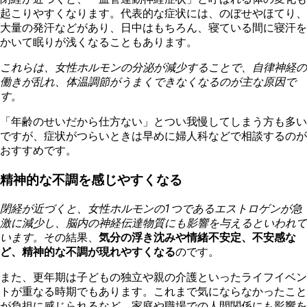
起こりやすくなります。代表的な症状には、のぼせやほてり、
大量の発汗などがあり、日中はもちろん、寝ている間に寝汗を
かいて眠りが浅くなることもあります。
これらは、女性ホルモンの分泌が減少することで、自律神経の
働きが乱れ、体温調節がうまくできなくなるのが主な原因で
す。
「年齢のせいだから仕方ない」とつい我慢してしまう方も多い
ですが、症状がつらいときは早めに婦人科などで相談するのが
おすすめです。
精神的な不調を感じやすくなる
閉経が近づくと、女性ホルモンの1つであるエストロゲンが急
激に減少し、脳内の神経伝達物質にも影響を与えるといわれて
います。
その結果、
気分の浮き沈みや情緒不安定、不安感な
ど、精神的な不調が現れやすくなる
のです。
また、更年期は子どもの独立や親の介護といったライフイベン
トが重なる時期でもあります。これまで気にならなかったこと
が負担に感じられるなど、家庭や職場での人間関係にも影響を