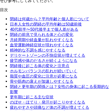
ぜひ参考にしてみてください。
目次
閉経は何歳から？平均年齢と個人差について
日本人女性の閉経の平均年齢は50歳前後
40代前半〜50代後半まで個人差がある
閉経の前兆で見られる体と心の変化
月経周期や経血量が乱れやすくなる
血管運動神経症状が現れやすくなる
精神的な不調を感じやすくなる
デリケートゾーンの不快症状が増えてくる
疲労感や体のだるさが続くようになる
閉経後に起こる体の変化と注意点
ホルモンバランスの乱れが続いていく
脂質や血圧の変化に注意が必要になる
骨や筋肉の衰えが加速しやすくなる
閉経と更年期の関係とは？女性の身体に起こる長期的な
影響
更年期に起こる主な症状
のぼせ・ほてり・発汗が起こりやすくなる
疲れやすさや頭痛など体の不調が増えてくる