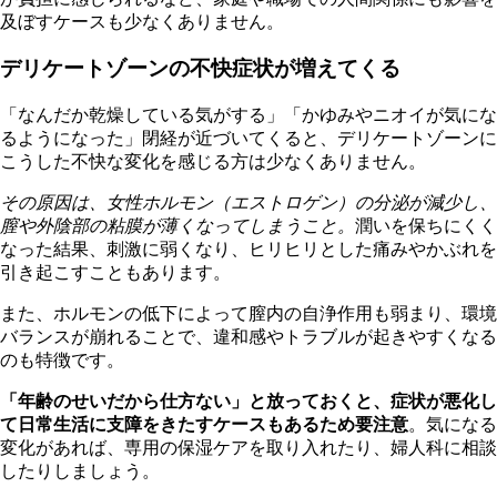
及ぼすケースも少なくありません。
デリケートゾーンの不快症状が増えてくる
「なんだか乾燥している気がする」「かゆみやニオイが気にな
るようになった」閉経が近づいてくると、デリケートゾーンに
こうした不快な変化を感じる方は少なくありません。
その原因は、女性ホルモン（エストロゲン）の分泌が減少し、
膣や外陰部の粘膜が薄くなってしまうこと。
潤いを保ちにくく
なった結果、刺激に弱くなり、ヒリヒリとした痛みやかぶれを
引き起こすこともあります。
また、ホルモンの低下によって膣内の自浄作用も弱まり、環境
バランスが崩れることで、違和感やトラブルが起きやすくなる
のも特徴です。
「年齢のせいだから仕方ない」と放っておくと、症状が悪化し
て日常生活に支障をきたすケースもあるため要注意
。気になる
変化があれば、専用の保湿ケアを取り入れたり、婦人科に相談
したりしましょう。