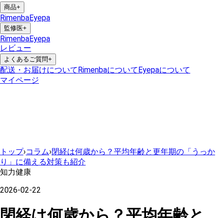
商品
+
Rimenba
Eyepa
監修医
+
Rimenba
Eyepa
レビュー
よくあるご質問
+
配送・お届けについて
Rimenbaについて
Eyepaについて
マイページ
トップ
›
コラム
›
閉経は何歳から？平均年齢と更年期の「うっか
り」に備える対策も紹介
知力健康
2026-02-22
閉経は何歳から？平均年齢と