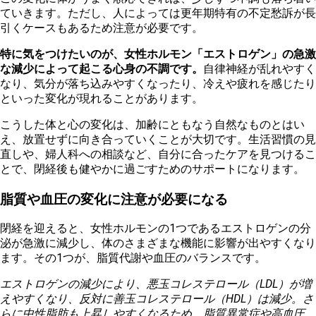
ていきます。ただし、人によっては更年期特有の不定愁訴が長
引くケースもあるため注意が必要です。
特に気をつけたいのが、女性ホルモン「エストロゲン」の急激
な減少によって起こる心身の不調です。
自律神経が乱れやすく
なり、気分が落ち込みやすくなったり、冷えや疲れを感じたり
といった変化が現れることがあります。
こうした体と心の変化は、加齢にともなう自然なものとはい
え、放置せずに向き合っていくことが大切です。生活習慣の見
直しや、婦人科への相談など、自分に合ったケアを見つけるこ
とで、閉経後も健やかに過ごすためのサポートになります。
脂質や血圧の変化に注意が必要になる
閉経を迎えると、女性ホルモンの1つであるエストロゲンの分
泌が急激に減少し、体のさまざまな機能に影響が出やすくなり
ます。その1つが、脂質代謝や血圧のバランスです。
エストロゲンの減少により、悪玉コレステロール（LDL）が増
えやすくなり、反対に善玉コレステロール（HDL）は減少。さ
らに中性脂肪も上昇しやすくなるため、脂質異常症や高血圧、