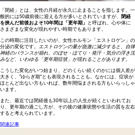
「閉経」とは、女性の月経が永久に止まることを指します。一
般的には50歳前後に迎える方が多いとされていますが、
閉経
を挟んだ前後およそ10年間は「更年期」
と呼ばれ、心や体に
さまざまな変化が現れやすい時期でもあります。
この時期に注目したいのが、女性ホルモン「エストロゲン」の
分泌の変化です。
エストロゲンの量が急激に減少すると、自律
神経のバランスが崩れ、のぼせ・ほてり・発汗・気分の浮き沈
みなど、いわゆる「更年期症状」が現れることがあります。
こうした変化がいつ始まり、どのくらい続くのかには個人差が
大きく、“ゆらぎ期”とも表現されることも。なかには、症状が
ほとんど出ない方もいれば、数年間悩まされる方もいらっしゃ
います。
また、最近では閉経後も30年以上の人生が続くといわれてお
り、更年期の過ごし方が、その後の健康状態や生活の質を左右
すると考えられています。
関連記事