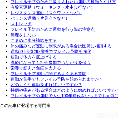
フレイル予防のために取り入れたい運動の種類とやり方
有酸素運動（ウォーキング・水中歩行など）
レジスタンス運動（スクワットなど）
バランス運動（片足立ちなど）
ストレッチ
フレイル予防のために運動を行う際の注意点
無理をしない
こまめに水分補給をする
体の痛みなど運動に制限がある場合は医師に相談する
運動×社会参加×栄養でフレイル予防を強化
運動で体力を底上げする
高齢になっても社会参加でつながりを保つ
栄養で筋肉と免疫を支える
フレイル予防運動に関するよくある質問
運動が苦手でもフレイル予防を始められますか？
どのような運動をすればよいですか？
持病や痛みがある場合はどのように始めればよいですか
フレイル予防の運動で人生100年時代をいつまでも元気
この記事に登場する専門家