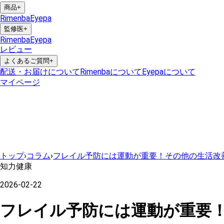
商品
+
Rimenba
Eyepa
監修医
+
Rimenba
Eyepa
レビュー
よくあるご質問
+
配送・お届けについて
Rimenbaについて
Eyepaについて
マイページ
トップ
›
コラム
›
フレイル予防には運動が重要！その他の生活改
知力健康
2026-02-22
フレイル予防には運動が重要