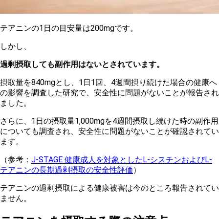
テアニンの1日の目安量は200mgです。
し
かし、
過剰摂取しても副作用はないとされています。
摂取量を840mgとし、1日1回、4週間摂り続けた場合の健康へ
の影響を調査した研究で、安全性に問題がないことが報告され
ました。
さ
らに、1日の摂取量1,000mgを4週間摂取し続けた時の副作用
についても調査され、安全性に問題がないことが確認されてい
ます。
（
参考：
J-STAGE 健康成人を対象としたL-シスチンおよびL-
テアニンの長期過剰摂取の安全性評価
）
テ
アニンの過剰摂取による健康被害は今のところ報告されてい
ません。