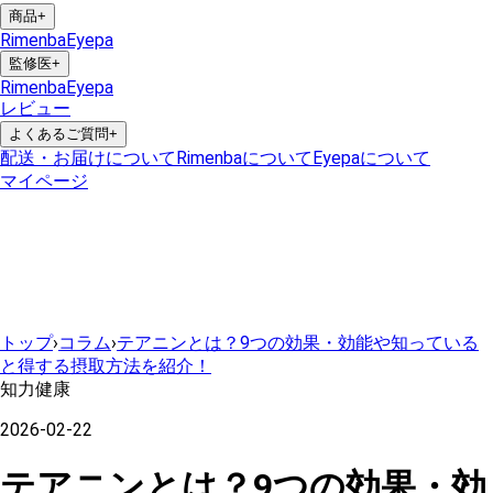
商品
+
Rimenba
Eyepa
監修医
+
Rimenba
Eyepa
レビュー
よくあるご質問
+
配送・お届けについて
Rimenbaについて
Eyepaについて
マイページ
トップ
›
コラム
›
テアニンとは？9つの効果・効能や知っている
と得する摂取方法を紹介！
知力健康
2026-02-22
テアニンとは？9つの効果・効