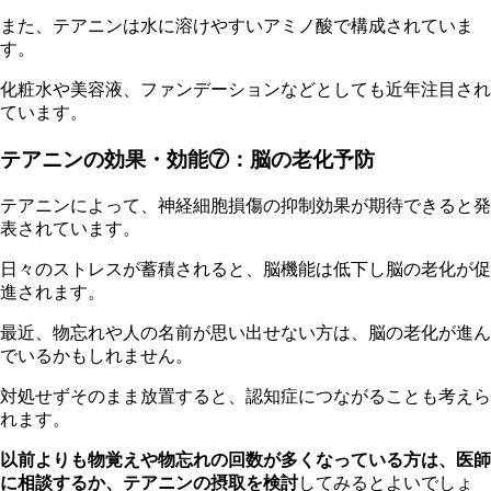
ま
た、テアニンは水に溶けやすいアミノ酸で構成されていま
す。
化
粧水や美容液、ファンデーションなどとしても近年注目され
ています。
テアニンの効果・効能⑦：脳の老化予防
テ
アニンによって、神経細胞損傷の抑制効果が期待できると発
表されています。
日
々のストレスが蓄積されると、脳機能は低下し脳の老化が促
進されます。
最
近、物忘れや人の名前が思い出せない方は、脳の老化が進ん
でいるかもしれません。
対
処せずそのまま放置すると、認知症につながることも考えら
れます。
以前よりも物覚えや物忘れの回数が多くなっている方は、医師
に相談するか、テアニンの摂取を検討
してみるとよいでしょ