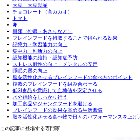
大豆・大豆製品
チョコレート（高カカオ）
トマト
卵
貝類（牡蠣・あさりなど）
ブレインフードを摂取することで得られる効果
記憶力・学習能力の向上
集中力・判断力の向上
認知機能の維持・認知症予防
ストレス耐性の向上・メンタルの安定
睡眠の質の向上
脳を活性化させるブレインフードの食べ方のポイント
複数のブレインフードを組み合わせる
低GI食品を意識して血糖値を安定させる
水分補給をしっかり行う
加工食品やジャンクフードを避ける
ブレインフードの効果を高める生活習慣
脳を活性化させる食べ物で日々のパフォーマンスを上げ
この記事に登場する専門家