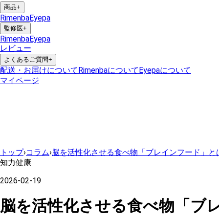
商品
+
Rimenba
Eyepa
監修医
+
Rimenba
Eyepa
レビュー
よくあるご質問
+
配送・お届けについて
Rimenbaについて
Eyepaについて
マイページ
トップ
›
コラム
›
脳を活性化させる食べ物「ブレインフード」と
知力健康
2026-02-19
脳を活性化させる食べ物「ブ