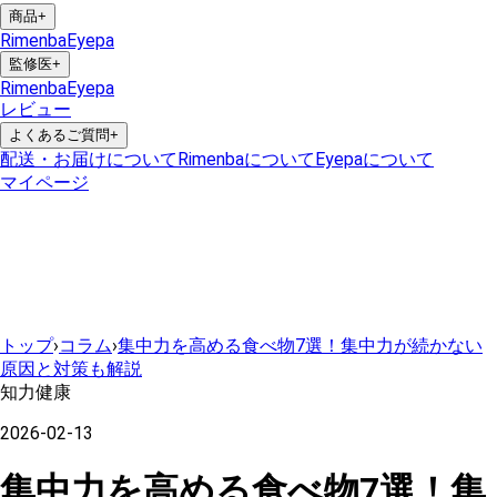
商品
+
Rimenba
Eyepa
監修医
+
Rimenba
Eyepa
レビュー
よくあるご質問
+
配送・お届けについて
Rimenbaについて
Eyepaについて
マイページ
トップ
›
コラム
›
集中力を高める食べ物7選！集中力が続かない
原因と対策も解説
知力健康
2026-02-13
集中力を高める食べ物7選！集