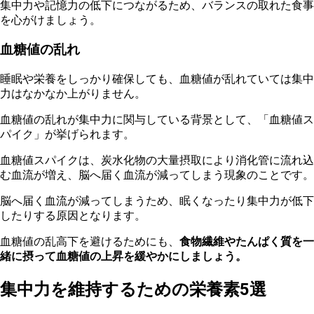
集
中力や記憶力の低下につながるため、バランスの取れた食事
を心がけましょう。
血糖値の乱れ
睡眠や栄養をしっかり確保しても、血糖値が乱れていては集中
力はなかなか上がりません。
血
糖値の乱れが集中力に関与している背景として、「血糖値ス
パイク」が挙げられます。
血
糖値スパイクは、炭水化物の大量摂取により消化管に流れ込
む血流が増え、脳へ届く血流が減ってしまう現象のことです。
脳へ届く血流が減ってしまうため、眠くなったり集中力が低下
したりする原因となります。
血糖値の乱高下を避けるためにも、
食物繊維やたんぱく質を一
緒に摂って血糖値の上昇を緩やかにしましょう。
集中力を維持するための栄養素5選