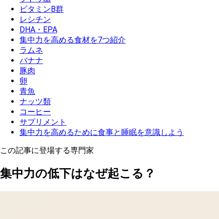
ビタミンB群
レシチン
DHA・EPA
集中力を高める食材を7つ紹介
ラムネ
バナナ
豚肉
卵
青魚
ナッツ類
コーヒー
サプリメント
集中力を高めるために食事と睡眠を意識しよう
この記事に登場する専門家
集中力の低下はなぜ起こる？