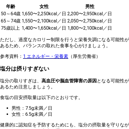
年齢
女性
男性
50～64歳
1,650〜2,250kcal／日
2,200〜2,950kcal／日
65～74歳
1,550〜2,100kcal／日
2,050〜2,750kcal／日
75歳以上
1,400〜1,650kcal／日
1,800〜2,100kcal／日
た
だし、過度なカロリー制限を行うと栄養失調になる可能性が
あるため、バランスの取れた食事を心がけましょう。
参考資料：
1 エネルギー・栄養素
（厚生労働省）
塩分は摂りすぎない
塩分の取りすぎは、
高血圧や脳血管障害の原因
となる可能性が
あるため注意しましょう。
食塩の目安摂取量は以下のとおりです。
男性：7.5g未満／日
女性：6.5g未満／日
健康的に認知症を予防するためにも、塩分の摂取量を守りなが