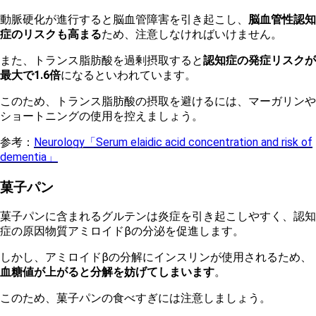
動脈硬化が進行すると脳血管障害を引き起こし、
脳血管性認知
症のリスクも高まる
ため、注意しなければいけません。
また、トランス脂肪酸を過剰摂取すると
認知症の発症リスクが
最大で1.6倍
になるといわれています。
このため、トランス脂肪酸の摂取を避けるには、マーガリンや
ショートニングの使用を控えましょう。
参考：
Neurology「Serum elaidic acid concentration and risk of
dementia」
菓子パン
菓子パンに含まれるグルテンは炎症を引き起こしやすく、認知
症の原因物質アミロイドβの分泌を促進します。
しかし、アミロイドβの分解にインスリンが使用されるため、
血糖値が上がると分解を妨げてしまいます
。
このため、菓子パンの食べすぎには注意しましょう。