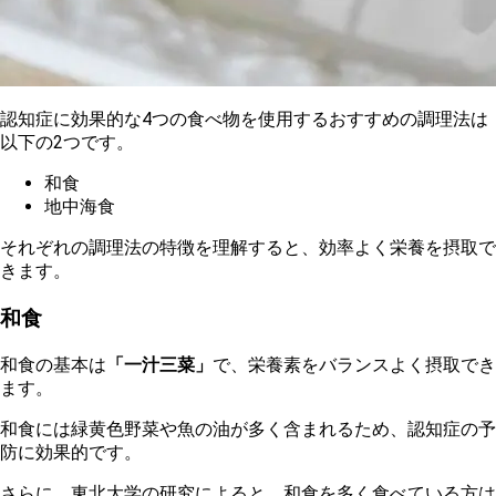
認
知症に効果的な4つの食べ物を使用するおすすめの調理法は
以下の2つです。
和
食
地中海食
そ
れぞれの調理法の特徴を理解すると、効率よく栄養を摂取で
きます。
和食
和食の基本は
「一汁三菜」
で、栄養素をバランスよく摂取でき
ます。
和食には緑黄色野菜や魚の油が多く含まれるため、認知症の予
防に効果的です。
さらに、東北大学の研究によると、和食を多く食べている方は