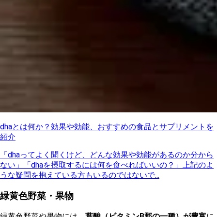
dhaとは何か？効果や効能、おすすめの食品とサプリメントを
紹介
「dhaってよく聞くけど、どんな効果や効能があるのか分から
ない」「dhaを摂取するには何を食べればいいの？」上記のよ
うな疑問を抱えている方もいるのではないで...
緑黄色野菜・果物
緑黄色野菜や果物には、
葉酸（ビタミンB郡の一種）が豊富
に