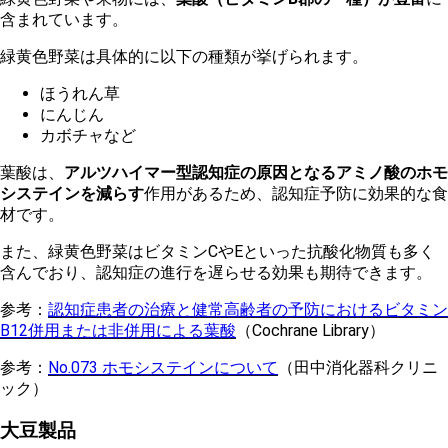
含まれています。
緑黄色野菜は具体的に以下の種類が挙げられます。
ほうれん草
にんじん
カボチャなど
葉酸は、
アルツハイマー型認知症の原因となるアミノ酸のホモ
システインを減らす
作用があるため、認知症予防に効果的な食
材です。
また、緑黄色野菜はビタミンCやEといった抗酸化物質も多く
含んでおり、認知症の進行を遅らせる効果も期待できます。
参考：
認知症患者の治療と健常高齢者の予防におけるビタミン
B12併用または非併用による葉酸
（Cochrane Library）
参考：
No.073 ホモシステインについて
（田中消化器科クリニ
ック）
大豆製品