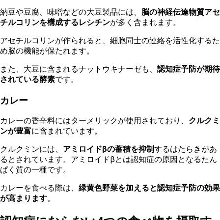
納豆や豆腐、味噌などの大豆製品には、
脳の神経伝達物質アセ
チルコリンを構成するレシチン
が多く含まれます。
アセチルコリンが作られると、細胞同士の連絡を活性化するた
め脳の機能が保たれます。
また、大豆に含まれるナットウキナーゼも、
認知症予防が期待
されている酵素
です。
カレー
カレーの香辛料にはターメリックが使用されており、
クルクミ
ンが豊富
に含まれています。
クルクミンには、
アミロイドβの蓄積を抑制
するはたらきがあ
るとされています。アミロイドβとは認知症の原因となるたん
ぱく質の一種です。
カレーを食べる際は、
緑黄色野菜を加えると認知症予防の効果
が高まります
。