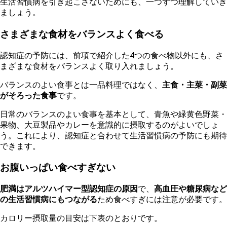
生
活習慣病を引き起こさないためにも、一つずつ理解していき
ましょう。
さまざまな食材をバランスよく食べる
認知症の予防には、前項で紹介した4つの食べ物以外にも、さ
まざまな食材をバランスよく取り入れましょう。
バランスのよい食事とは一品料理ではなく、
主食・主菜・副菜
がそろった食事
です。
日常のバランスのよい食事を基本として、青魚や緑黄色野菜・
果物、大豆製品やカレーを意識的に摂取するのがよいでしょ
う。これにより、認知症と合わせて生活習慣病の予防にも期待
できます。
お腹いっぱい食べすぎない
肥満はアルツハイマー型認知症の原因
で、
高血圧や糖尿病など
の生活習慣病にもつながる
ため食べすぎには注意が必要です。
カロリー摂取量の目安は下表のとおりです。