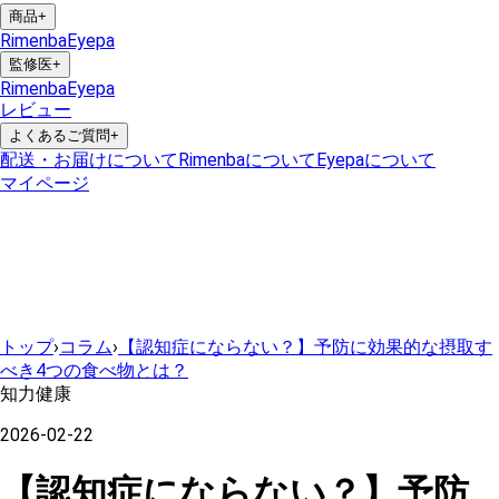
商品
+
Rimenba
Eyepa
監修医
+
Rimenba
Eyepa
レビュー
よくあるご質問
+
配送・お届けについて
Rimenbaについて
Eyepaについて
マイページ
トップ
›
コラム
›
【認知症にならない？】予防に効果的な摂取す
べき4つの食べ物とは？
知力健康
2026-02-22
【認知症にならない？】予防