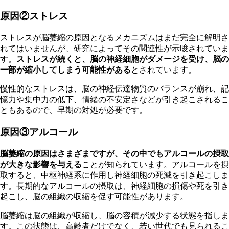
原因②ストレス
ストレスが脳萎縮の原因となるメカニズムはまだ完全に解明さ
れてはいませんが、研究によってその関連性が示唆されていま
す。
ストレスが続くと、脳の神経細胞がダメージを受け、脳の
一部が縮小してしまう可能性がある
とされています。
慢
性的なストレスは、脳の神経伝達物質のバランスが崩れ、記
憶力や集中力の低下、情緒の不安定さなどが引き起こされるこ
ともあるので、早期の対処が必要です。
原因③アルコール
脳萎縮の原因はさまざまですが、その中でもアルコールの摂取
が大きな影響を与える
ことが知られています。アルコールを摂
取すると、中枢神経系に作用し神経細胞の死滅を引き起こしま
す。長期的なアルコールの摂取は、神経細胞の損傷や死を引き
起こし、脳の組織の収縮を促す可能性があります。
脳
萎縮は脳の組織が収縮し、脳の容積が減少する状態を指しま
す。この状態は、高齢者だけでなく、若い世代でも見られるこ