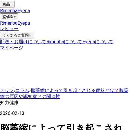
商品
+
Rimenba
Eyepa
監修医
+
Rimenba
Eyepa
レビュー
よくあるご質問
+
配送・お届けについて
Rimenbaについて
Eyepaについて
マイページ
トップ
›
コラム
›
脳萎縮によって引き起こされる症状とは？脳萎
縮の原因や認知症との関連性
知力健康
2026-02-13
脳萎縮によって引き起こされ