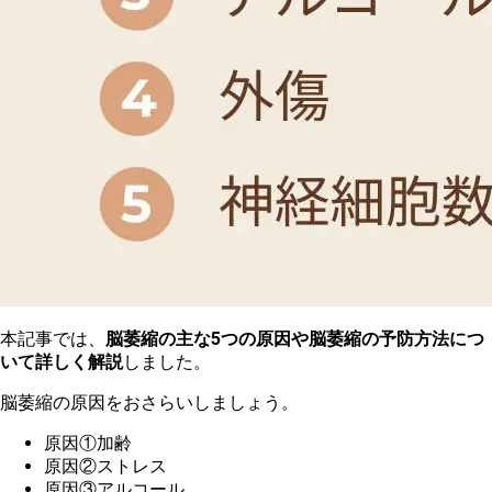
本記事では、
脳萎縮の主な5つの原因や脳萎縮の予防方法につ
いて詳しく解説
しました。
脳
萎縮の原因をおさらいしましょう。
原
因①加齢
原因②ストレス
原因③アルコール