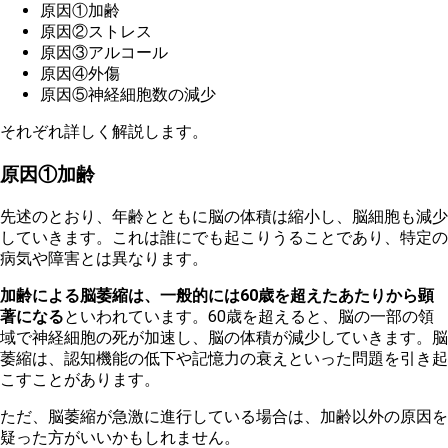
原
因①加齢
原因②ストレス
原因③アルコール
原因④外傷
原因⑤神経細胞数の減少
そ
れぞれ詳しく解説します。
原因①加齢
先述のとおり、年齢とともに脳の体積は縮小し、脳細胞も減少
していきます。これは誰にでも起こりうることであり、特定の
病気や障害とは異なります。
加
齢による脳萎縮は、一般的には60歳を超えたあたりから顕
著になる
といわれています。60歳を超えると、脳の一部の領
域で神経細胞の死が加速し、脳の体積が減少していきます。脳
萎縮は、認知機能の低下や記憶力の衰えといった問題を引き起
こすことがあります。
た
だ、脳萎縮が急激に進行している場合は、加齢以外の原因を
疑った方がいいかもしれません。