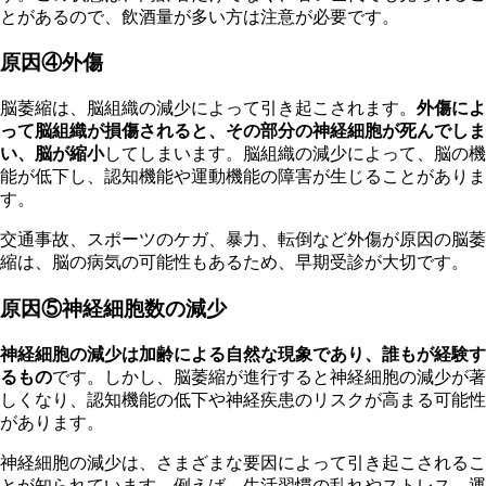
とがあるので、飲酒量が多い方は注意が必要です。
原因④外傷
脳萎縮は、脳組織の減少によって引き起こされます。
外傷によ
って脳組織が損傷されると、その部分の神経細胞が死んでしま
い、脳が縮小
してしまいます。脳組織の減少によって、脳の機
能が低下し、認知機能や運動機能の障害が生じることがありま
す。
交
通事故、スポーツのケガ、暴力、転倒など外傷が原因の脳萎
縮は、脳の病気の可能性もあるため、早期受診が大切です。
原因⑤神経細胞数の減少
神経細胞の減少は加齢による自然な現象であり、誰もが経験す
るもの
です。しかし、脳萎縮が進行すると神経細胞の減少が著
しくなり、認知機能の低下や神経疾患のリスクが高まる可能性
があります。
神
経細胞の減少は、さまざまな要因によって引き起こされるこ
とが知られています。例えば、生活習慣の乱れやストレス、運