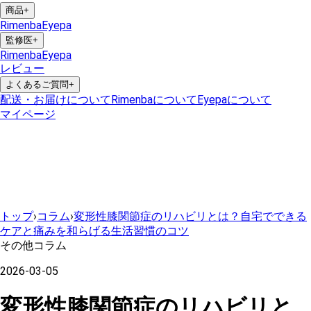
商品
+
Rimenba
Eyepa
監修医
+
Rimenba
Eyepa
レビュー
よくあるご質問
+
配送・お届けについて
Rimenbaについて
Eyepaについて
マイページ
トップ
›
コラム
›
変形性膝関節症のリハビリとは？自宅でできる
ケアと痛みを和らげる生活習慣のコツ
その他コラム
2026-03-05
変形性膝関節症のリハビリと