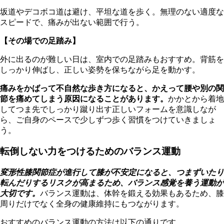
坂道やデコボコ道は避け、平坦な道を歩く。無理のない適度な
スピードで、痛みが出ない範囲で行う。
【その場での足踏み】
外に出るのが難しい日は、室内での足踏みもおすすめ。背筋を
しっかり伸ばし、正しい姿勢を保ちながら足を動かす。
痛みをかばって不自然な歩き方になると、かえって腰や別の関
節を痛めてしまう原因になることがあります。
かかとから着地
してつま先でしっかり蹴り出す正しいフォームを意識しなが
ら、ご自身のペースで少しずつ歩く習慣をつけていきましょ
う。
転倒しない力をつけるためのバランス運動
変形性膝関節症が進行して膝が不安定になると、つまずいたり
転んだりするリスクが高まるため、バランス感覚を養う運動が
大切です。
バランス運動は、体幹を鍛える効果もあるため、膝
周りだけでなく全身の健康維持にもつながります。
おすすめのバランス運動の方法は以下の通りです。