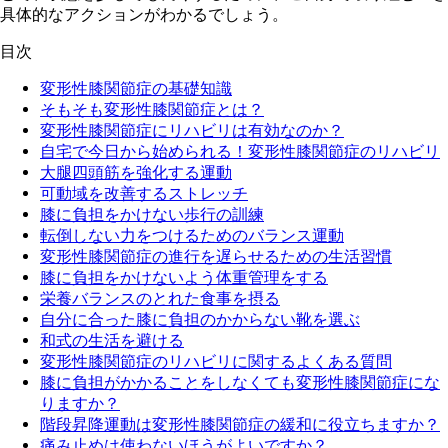
具体的なアクションがわかるでしょう。
目次
変形性膝関節症の基礎知識
そもそも変形性膝関節症とは？
変形性膝関節症にリハビリは有効なのか？
自宅で今日から始められる！変形性膝関節症のリハビリ
大腿四頭筋を強化する運動
可動域を改善するストレッチ
膝に負担をかけない歩行の訓練
転倒しない力をつけるためのバランス運動
変形性膝関節症の進行を遅らせるための生活習慣
膝に負担をかけないよう体重管理をする
栄養バランスのとれた食事を摂る
自分に合った膝に負担のかからない靴を選ぶ
和式の生活を避ける
変形性膝関節症のリハビリに関するよくある質問
膝に負担がかかることをしなくても変形性膝関節症にな
りますか？
階段昇降運動は変形性膝関節症の緩和に役立ちますか？
痛み止めは使わないほうがよいですか？