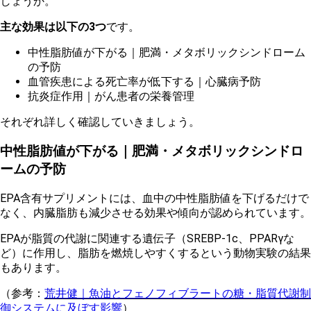
しょうか。
主な効果は以下の3つ
です。
中
性脂肪値が下がる｜肥満・メタボリックシンドローム
の予防
血管疾患による死亡率が低下する｜心臓病予防
抗炎症作用｜がん患者の栄養管理
そ
れぞれ詳しく確認していきましょう。
中性脂肪値が下がる｜肥満・メタボリックシンドロ
ームの予防
EPA含有サプリメントには、血中の中性脂肪値を下げるだけで
なく、内臓脂肪も減少させる効果や傾向が認められています。
EPAが脂質の代謝に関連する遺伝子（SREBP-1c、PPARγな
ど）に作用し、脂肪を燃焼しやすくするという動物実験の結果
もあります。
（参考：
荒井健｜魚油とフェノフィブラートの糖・脂質代謝制
御システムに及ぼす影響
）