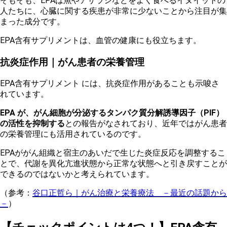
そもそも、EPAは魚やアザラシなどをよく食べるイヌイットの
人たちに、心臓に関する疾患が非常に少ないことから注目が集
まった成分です。
EPA含有サプリメントは、血管の健康にも役立ちます。
抗炎症作用｜がん患者の栄養管理
EPA含有サプリメント には、抗炎症作用があることも示唆さ
れています。
EPA が、がん細胞が分泌するタンパク質分解誘導因子（PIF）
の活性を抑制する
との報告がなされており、近年ではがん患者
の栄養管理にも活用されているのです。
EPAががん組織と宿主のあいだで生じた炎症反応を調整するこ
とで、代謝を異化亢進状態から正常な状態へと引き戻すことが
できるのではないかと考えられています。
（参考：
谷口正哲ら｜がん治療と栄養療法 －最近の話題から
－
）