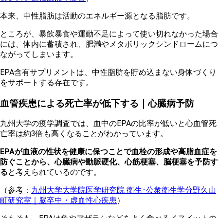
本来、中性脂肪は活動のエネルギー源となる脂肪です。
ところが、暴飲暴食や運動不足によって使い切れなかった場合
には、体内に蓄積され、肥満やメタボリックシンドロームにつ
ながってしまいます。
EPA含有サプリメントは、中性脂肪を貯め込まない身体づくり
をサポートする存在です。
血管疾患による死亡率が低下する｜心臓病予防
九州大学の疫学調査では、血中のEPAの比率が低いと心血管死
亡率は約3倍も高くなることがわかっています。
EPAが血液の性状を健康に保つことで血栓の形成や高脂血症を
防ぐことから、心臓病や動脈硬化、心筋梗塞、脳梗塞を予防す
る
と考えられているのです。
（参考：
九州大学大学院医学研究院 衛生･公衆衛生学分野久山
町研究室｜脳卒中・虚血性心疾患
）