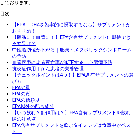
しております。
目次
【EPA・DHAを効率的に摂取するなら】サプリメントが
おすすめ！
【脂肪に！血管に！】EPA含有サプリメントに期待でき
る効果は？
中性脂肪値が下がる｜肥満・メタボリックシンドローム
の予防
血管疾患による死亡率が低下する｜心臓病予防
抗炎症作用｜がん患者の栄養管理
【チェックポイントは4つ！】EPA含有サプリメントの選
び方
EPAの量
EPAの質
EPAの信頼度
EPA以外の配合成分
【いつ飲む？副作用は？】EPA含有サプリメントを飲む
際の注意点
EPA含有サプリメントを飲むタイミングは食事中がベス
ト！