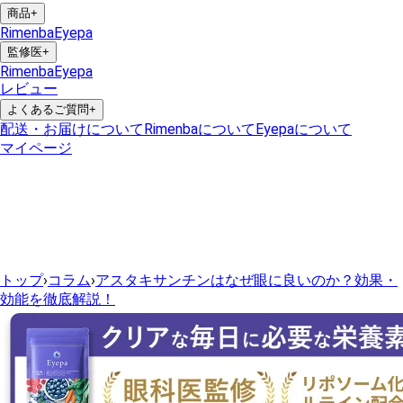
商品
+
Rimenba
Eyepa
監修医
+
Rimenba
Eyepa
レビュー
よくあるご質問
+
配送・お届けについて
Rimenbaについて
Eyepaについて
マイページ
トップ
›
コラム
›
アスタキサンチンはなぜ眼に良いのか？効果・
効能を徹底解説！