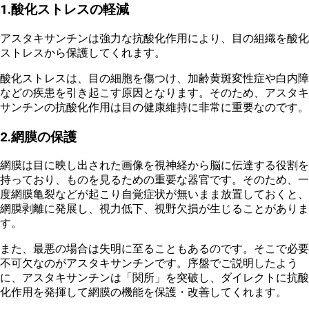
1.酸化ストレスの軽減
アスタキサンチンは
強力な抗酸化作用
により、
目の組織を酸化
ストレスから保護
してくれます。
酸化ストレスは、目の細胞を傷つけ、加齢黄斑変性症や白内障
などの疾患を引き起こす原因となります。そのため、アスタキ
サンチンの抗酸化作用は目の健康維持に非常に重要なのです。
2.網膜の保護
網膜は目に映し出された画像を視神経から脳に伝達する役割を
持っており、ものを見るための重要な器官です。そのため、一
度網膜亀裂などが起こり自覚症状が無いまま
放置しておくと、
網膜剥離に発展し、視力低下、視野欠損が生じることがありま
す。
また、最悪の場合は失明に至ることもあるのです
。
そこで必要
不可欠なのがアスタキサンチンです。序盤でご説明したよう
に、
アスタキサンチンは「関所」を突破し、ダイレクトに抗酸
化作用を発揮して網膜の機能を保護・改善してくれます
。