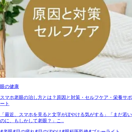
眼の健康
スマホ老眼の治し方とは？原因と対策・セルフケア・栄養サポ
ート
「最近、スマホを見ると文字がぼやける気がする」「まだ若い
のに、もしかして老眼？」こ...
#老眼
#目の疲れ
#目のぼやけ
#眼科医監修
#ブルーライト