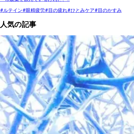
#ルテイン
#眼精疲労
#目の疲れ
#ひとみケア
#目のかすみ
人気の記事