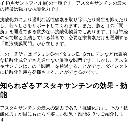
イド(キサントフィル類)の一種です。アスタキサンチンの最大
の特徴は強力な
抗酸化力
です。
抗酸化力により過剰な活性酸素を取り除いたり発生を抑えたり
し、若々しさをサポートしてくれます。また、
脳と目の「関
所」を通過できる数少ない抗酸化物質
でもあります。
目は神経
の束で脳と直結している器官で、必要な栄養素だけを選別する
「血液網膜関門」が存在します。
この「関所」はビタミンCやビタミンE、βカロテンなど代表的
な抗酸化成分でさえ通れない厳重な関門です。しかし、
アスタ
キサンチンはこの「関所」を通過することができ、ダイレクト
に抗酸化作用を発揮させることができる
のです。
知られざるアスタキサンチンの効果・効
能
アスタキサンチンの最大の魅力である「抗酸化力」。その「抗
酸化力」が目にもたらす嬉しい効果・効能を３つご紹介しま
す。