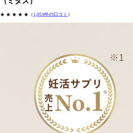
（ミタス）
★ ★ ★ ★
★
（
1,053件の口コミ
）