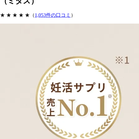
（ミタス）
★ ★ ★ ★
★
（
1,053件の口コミ
）