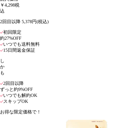
￥
4
,
298
税
込
2回目以降 5,378円(税込)
初回限定
約27%OFF
いつでも送料無料
15日間返金保証
し
か
も
2回目以降
ずっと約9%OFF
いつでも解約OK
スキップOK
お得な限定価格で！