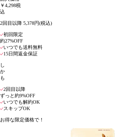
￥
4
,
298
税
込
2回目以降 5,378円(税込)
初回限定
約27%OFF
いつでも送料無料
15日間返金保証
し
か
も
2回目以降
ずっと約9%OFF
いつでも解約OK
スキップOK
お得な限定価格で！